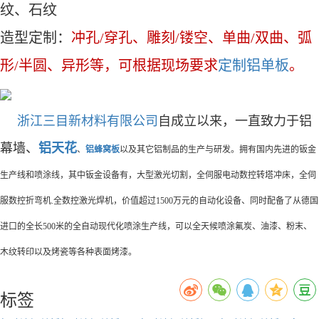
纹、石纹
造型定制：
冲孔/穿孔、雕刻/镂空、单曲/双曲、弧
形/半圆、异形等，可根据现场要求
定制铝单板
。
浙江三目新材料有限公司
自成立以来，一直致力于铝
幕墙、
铝天花
、
铝蜂窝板
以及其它铝制品的生产与研发。拥有国内先进的钣金
生产线和喷涂线，其中钣金设备有，大型激光切割，全伺服电动数控转塔冲床，全伺
服数控折弯机.全数控激光焊机，价值超过1500万元的自动化设备、同时配备了从德国
进口的全长500米的全自动现代化喷涂生产线，可以全天候喷涂氟炭、油漆、粉末、
木纹转印以及烤瓷等各种表面烤漆。
标签