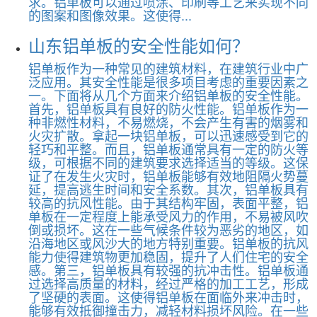
求。铝单板可以通过喷涂、印刷等工艺来实现不同
的图案和图像效果。这使得...
山东铝单板的安全性能如何？
铝单板作为一种常见的建筑材料，在建筑行业中广
泛应用。其安全性能是很多项目考虑的重要因素之
一。下面将从几个方面来介绍铝单板的安全性能。
首先，铝单板具有良好的防火性能。铝单板作为一
种非燃性材料，不易燃烧，不会产生有害的烟雾和
火灾扩散。拿起一块铝单板，可以迅速感受到它的
轻巧和平整。而且，铝单板通常具有一定的防火等
级，可根据不同的建筑要求选择适当的等级。这保
证了在发生火灾时，铝单板能够有效地阻隔火势蔓
延，提高逃生时间和安全系数。其次，铝单板具有
较高的抗风性能。由于其结构牢固，表面平整，铝
单板在一定程度上能承受风力的作用，不易被风吹
倒或损坏。这在一些气候条件较为恶劣的地区，如
沿海地区或风沙大的地方特别重要。铝单板的抗风
能力使得建筑物更加稳固，提升了人们住宅的安全
感。第三，铝单板具有较强的抗冲击性。铝单板通
过选择高质量的材料，经过严格的加工工艺，形成
了坚硬的表面。这使得铝单板在面临外来冲击时，
能够有效抵御撞击力，减轻材料损坏风险。在一些