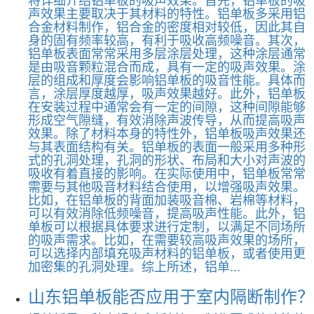
声效果主要取决于其材料的特性。铝单板多采用铝
合金材料制作，铝合金的密度相对较低，因此其自
身的固有频率较高，有利于吸收高频噪音。其次，
铝单板表面常常采用多层涂层处理，这种涂层通常
是由吸音颗粒混合而成，具有一定的吸声效果。涂
层的组成和厚度会影响铝单板的吸音性能。具体而
言，涂层厚度越厚，吸声效果越好。此外，铝单板
在安装过程中通常会有一定的间隙，这种间隙能够
形成空气隙缝，有效消除声波传导，从而提高吸声
效果。除了材料本身的特性外，铝单板吸声效果还
与其表面结构有关。铝单板的表面一般采用多种形
式的孔洞处理，孔洞的形状、布局和大小对声波的
吸收有着直接的影响。在实际使用中，铝单板常常
需要与其他吸音材料结合使用，以增强吸声效果。
比如，在铝单板的背面加装吸音棉、岩棉等材料，
可以有效消除低频噪音，提高吸声性能。此外，铝
单板可以根据具体要求进行定制，以满足不同场所
的吸声需求。比如，在需要较高吸声效果的场所，
可以选择内部填充吸声材料的铝单板，或者使用更
加密集的孔洞处理。综上所述，铝单...
山东铝单板能否应用于室内隔断制作？