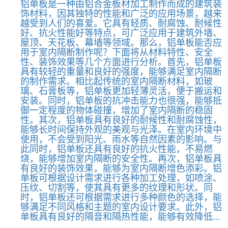
铝单板是一种由铝合金板材加工制作而成的建筑装
饰材料，因其独特的性能和广泛的应用场景，越来
越受到人们的喜爱。它具有轻质、耐腐蚀、耐候性
好、抗火性能好等特点，可广泛应用于建筑外墙、
屋顶、天花板、幕墙等领域。那么，铝单板能否应
用于室内隔断制作呢？下面将从材料特性、安全
性、装饰效果等几个方面进行分析。首先，铝单板
具有较轻的重量和良好的强度，能够满足室内隔断
的制作需求。相比起传统的室内隔断材料，如玻
璃、石膏板等，铝单板更加轻薄灵活，便于搬运和
安装。同时，铝单板的抗冲击能力也很强，能够抵
御一定程度的物体碰撞，增加了室内隔断的稳固
性。其次，铝单板具有良好的耐候性和耐腐蚀性，
能够长时间保持外观的美观与光泽。在室内环境中
使用，不会受到阳光、雨水等自然因素的影响。与
此同时，铝单板还具有良好的抗火性能，不易燃
烧，能够增加室内隔断的安全性。再次，铝单板具
有良好的装饰效果，能够为室内隔断增色添彩。铝
单板可根据设计需求进行各种加工处理，如喷涂、
压纹、切割等，使其具有更多的纹理和形状。同
时，铝单板还可根据需求进行多种颜色的选择，能
够满足不同风格和主题的室内设计要求。此外，铝
单板具有良好的隔音和隔热性能，能够有效降低...