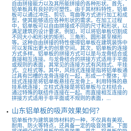
自由拼接能力以及其所能拼接的各种形状。首先，
铝单板具有良好的可塑性。由于其材料特性，铝单
板可以通过冲压、剪切、弯曲等方式进行加工和成
型，使其能够适应各种形状的需求。在加工过程
中，铝单板可以自由拼接成不同的尺寸和形状，以
满足建筑的设计要求。例如，可以将铝单板切割成
不同大小和形状的矩形、三角形、圆形甚至梯形
等。这种自由拼接的特性使得铝单板在建筑装饰中
可以发挥出更大的创意空间。其次，铝单板的连接
方式多样。铝单板的拼接方式可以是与龙骨结合或
直接相互连接。与龙骨结合的拼接方式适用于平面
或规则的表面，其常见的连接方式有风挡式、平挂
式、立柱式等。其中，风挡式连接是指将铝单板通
过具有凹槽的龙骨连接在一起，形成一个整体；平
挂式连接是将铝单板悬挂在龙骨上，利用特殊的悬
挂系统连接；立柱式连接是将铝单板与立柱结合，
通过特殊的联结件连接在一起。而直接相互连接的
拼接方式适用于非平面或不规则的表面，...
山东铝单板的吸声效果如何？
铝单板作为建筑装饰材料的一种，不仅具有美观、
耐用、防火等特点，还具备一定的吸音效果。下面
将详细介绍铝单板的吸声效果。首先，铝单板的吸