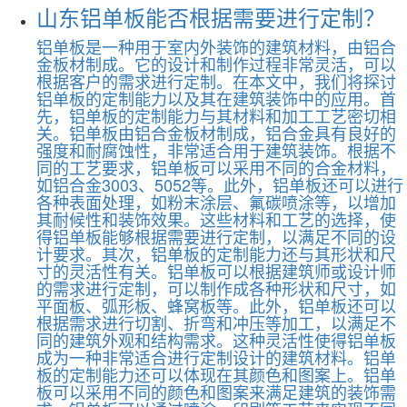
山东铝单板能否根据需要进行定制？
铝单板是一种用于室内外装饰的建筑材料，由铝合
金板材制成。它的设计和制作过程非常灵活，可以
根据客户的需求进行定制。在本文中，我们将探讨
铝单板的定制能力以及其在建筑装饰中的应用。首
先，铝单板的定制能力与其材料和加工工艺密切相
关。铝单板由铝合金板材制成，铝合金具有良好的
强度和耐腐蚀性，非常适合用于建筑装饰。根据不
同的工艺要求，铝单板可以采用不同的合金材料，
如铝合金3003、5052等。此外，铝单板还可以进行
各种表面处理，如粉末涂层、氟碳喷涂等，以增加
其耐候性和装饰效果。这些材料和工艺的选择，使
得铝单板能够根据需要进行定制，以满足不同的设
计要求。其次，铝单板的定制能力还与其形状和尺
寸的灵活性有关。铝单板可以根据建筑师或设计师
的需求进行定制，可以制作成各种形状和尺寸，如
平面板、弧形板、蜂窝板等。此外，铝单板还可以
根据需求进行切割、折弯和冲压等加工，以满足不
同的建筑外观和结构需求。这种灵活性使得铝单板
成为一种非常适合进行定制设计的建筑材料。铝单
板的定制能力还可以体现在其颜色和图案上。铝单
板可以采用不同的颜色和图案来满足建筑的装饰需