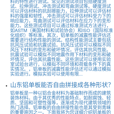
料的特性进行测试。常见的测试项目包括硬度测
试、拉伸测试、冲击测试和弯曲测试等。硬度测试
可以评估材料的抗刮擦能力，拉伸测试可以评估材
料的强度和韧性，冲击测试可以评估材料受力下的
响应能力，弯曲测试可以评估材料在应力下的变形
能力。这些测试项目可以通过标准测试方法进行，
如ASTM（美国材料和试验协会）和ISO（国际标准
化组织）等标准。其次，铝单板的减震性能评估还
需要进行结构性能的测试。结构性能测试主要包括
抗风压试验和抗震试验。抗风压试验可以模拟不同
风压下材料的变形和破坏情况，评估其抗风性能。
抗震试验可以模拟不同地震作用下材料的变形和破
坏情况，评估其抗震性能。这些测试可以使用实验
室试验台进行，以模拟不同环境和荷载条件下的真
实情况。，铝单板的减震性能评估还可以通过模拟
实验进行。模拟实验可以使用有限...
山东铝单板能否自由拼接成各种形状？
铝单板是一种以铝合金材料为基础制作而成的建筑
装饰材料。由于其优秀的性能特点，如耐腐蚀、轻
质、坚固和可塑性强等，逐渐成为现代建筑领域的
热门选择。铝单板的自由拼接性能也是其受到青睐
的重要原因之一。下面我将为您详细介绍铝单板的