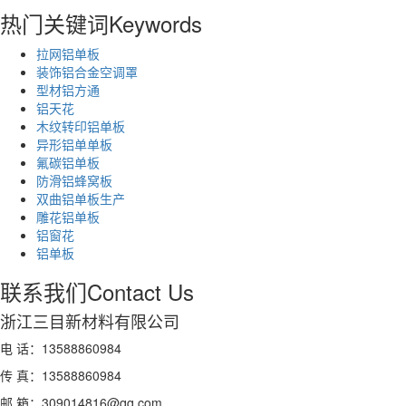
热门关键词
Keywords
拉网铝单板
装饰铝合金空调罩
型材铝方通
铝天花
木纹转印铝单板
异形铝单单板
氟碳铝单板
防滑铝蜂窝板
双曲铝单板生产
雕花铝单板
铝窗花
铝单板
联系我们
Contact Us
浙江三目新材料有限公司
电 话：13588860984
传 真：13588860984
邮 箱：309014816@qq.com