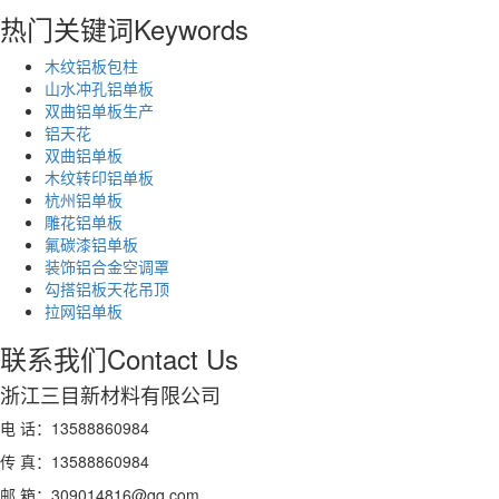
热门关键词
Keywords
木纹铝板包柱
山水冲孔铝单板
双曲铝单板生产
铝天花
双曲铝单板
木纹转印铝单板
杭州铝单板
雕花铝单板
氟碳漆铝单板
装饰铝合金空调罩
勾搭铝板天花吊顶
拉网铝单板
联系我们
Contact Us
浙江三目新材料有限公司
电 话：13588860984
传 真：13588860984
邮 箱：309014816@qq.com